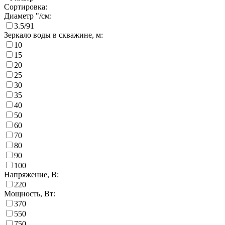
Сортировка:
Диаметр "/см:
3.5/91
Зеркало воды в скважине, м:
10
15
20
25
30
35
40
50
60
70
80
90
100
Напряжение, В:
220
Мощность, Вт:
370
550
750