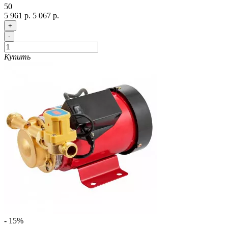
50
5 961 р.
5 067 р.
+
-
Купить
- 15%