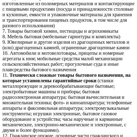
изготовленные из полимерных материалов и контактирующие
с пищевыми продуктами (посуда и принадлежности столовые
и кухонные, емкости и упаковочные материалы для хранения
и транспортирования пищевых продуктов, в том числе для
разового использования)
7. Товары бытовой химии, пестициды и агрохимикаты
8. Мебель бытовая (мебельные гарнитуры и комплекты)
9. Ювелирные и другие изделия из драгоценных металлов и
(или) драгоценных камней, ограненные драгоценные камни
10. Автомобили и мотовелотовары, прицепы и номерные
агрегаты к ним; мобильные средства малой механизации
сельскохозяйственных работ; прогулочные суда и иные
плавсредства бытового назначения
11.
Технически сложные товары бытового назначения, на
которые установлены гарантийные сроки
(станки
металлорежущие и деревообрабатывающие бытовые;
электробытовые машины и приборы; бытовая
радиоэлектронная аппаратура; бытовая вычислительная и
множительная техника; фото- и киноаппаратура; телефонные
аппараты и факсимильная аппаратура; электромузыкальные
инструменты; игрушки электронные, бытовое газовое
оборудование и устройства; часы наручные и карманные
механические, электронно-механические и электронные, с
двумя и более функциями).
12. Гражданское оружие, основные части гражданского и