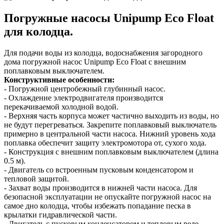
Погружные насосы Unipump Eco Float
для колодца.
Для подачи воды из колодца, водоснабжения загородного
дома погружной насос Unipump Eco Float с внешним
поплавковым выключателем.
Конструктивные особенности:
- Погружной центробежный глубинный насос.
- Охлаждение электродвигателя производится
перекачиваемой холодной водой.
- Верхняя часть корпуса может частично выходить из воды, но
не будут перегреваться. Закрепите поплавковый выключатель
примерно в центральной части насоса. Нижний уровень хода
поплавка обеспечит защиту электромотора от, сухого хода.
- Конструкция с внешним поплавковым выключателем (длина
0.5 м).
- Двигатель со встроенным пусковым конденсатором и
тепловой защитой.
- Захват воды производится в нижней части насоса. Для
безопасной эксплуатации не опускайте погружной насос на
самое дно колодца, чтобы избежать попадание песка в
крылатки гидравлической части.
- Двигатель с пусковым конденсатором и тепловым реле,