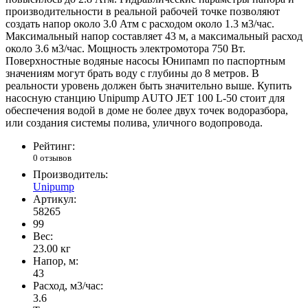
производительности в реальной рабочей точке позволяют
создать напор около 3.0 Атм с расходом около 1.3 м3/час.
Максимальный напор составляет 43 м, а максимальный расход
около 3.6 м3/час. Мощность электромотора 750 Вт.
Поверхностные водяные насосы Юнипамп по паспортным
значениям могут брать воду с глубины до 8 метров. В
реальности уровень должен быть значительно выше. Купить
насосную станцию Unipump AUTO JET 100 L-50 стоит для
обеспечения водой в доме не более двух точек водоразбора,
или создания системы полива, уличного водопровода.
Рейтинг:
0 отзывов
Производитель:
Unipump
Артикул:
58265
99
Вес:
23.00
кг
Напор, м:
43
Расход, м3/час:
3.6