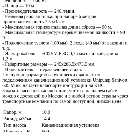
- Мощность — 600 Вт.
- Напор — 10 м.
- Производительность — 240 л/мин.
- Реальная рабочая точка: при напоре 6 метров
производительность 7.5 м3/час.
- Максимальная горизонтальная длина сброса — 90 м.
- Максимальная температура перекачиваемой жидкости + 90
°С.
- Подключение туалета (100 мм), 2 входа (40 мм) от раковин и
т. д.
- Электрокабель — Н05VV-F 3G 0,75 мм с вилкой, длина —
1,2 м.
- Габаритные размеры — 245x286,5x473,5 мм.
- Измельчитель — нержавеющей стали.
Полную информацию о технических данных по
подключениям канализационной установки Unipump Sanivort
605 M вы найдете в паспорте инструкции на КНС.
Заказать насос для канализации, унитаза на нашем сайте
можно с доставкой по Москве и в любой регион страны через
транспортные компании по самой доступной, низкой цене.
Напор, м
10.0
Расход, м3/час
14.4
Тип насоса
Канализационная установка
Мощность, Вт
600