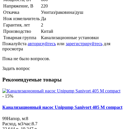
Напряжение, В
220
Откачка
Унитаз/раковина/душ
Нож измельчитель
Да
Гарантия, лет
2
Производство
Китай
Товарная группа
Канализационные установки
Пожалуйста
авторизуйтесь
или
зарегистрируйтесь
для
просмотра
Пока не было вопросов.
Задать вопрос
Рекомендуемые товары
- 15%
Канализационный насос Unipump Sanivort 405 M compact
99
Напор, м:
8
Расход, м3/час:
8.7
22 644 р.
19 247 р.