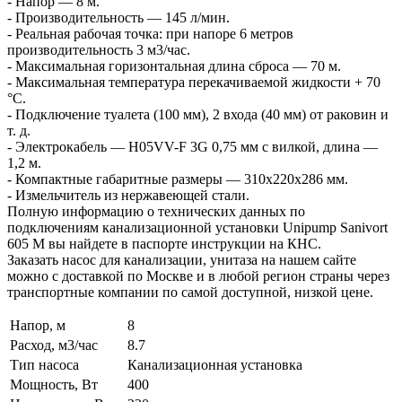
- Напор — 8 м.
- Производительность — 145 л/мин.
- Реальная рабочая точка: при напоре 6 метров
производительность 3 м3/час.
- Максимальная горизонтальная длина сброса — 70 м.
- Максимальная температура перекачиваемой жидкости + 70
°С.
- Подключение туалета (100 мм), 2 входа (40 мм) от раковин и
т. д.
- Электрокабель — Н05VV-F 3G 0,75 мм с вилкой, длина —
1,2 м.
- Компактные габаритные размеры — 310x220x286 мм.
- Измельчитель из нержавеющей стали.
Полную информацию о технических данных по
подключениям канализационной установки Unipump Sanivort
605 M вы найдете в паспорте инструкции на КНС.
Заказать насос для канализации, унитаза на нашем сайте
можно с доставкой по Москве и в любой регион страны через
транспортные компании по самой доступной, низкой цене.
Напор, м
8
Расход, м3/час
8.7
Тип насоса
Канализационная установка
Мощность, Вт
400