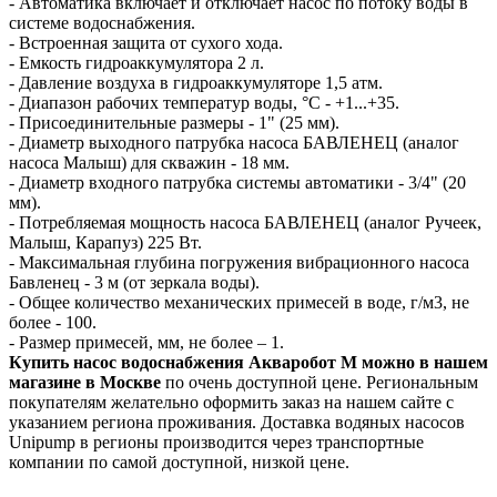
- Автоматика включает и отключает насос по потоку воды в
системе водоснабжения.
- Встроенная защита от сухого хода.
- Емкость гидроаккумулятора 2 л.
- Давление воздуха в гидроаккумуляторе 1,5 атм.
- Диапазон рабочих температур воды, °С - +1...+35.
- Присоединительные размеры - 1" (25 мм).
- Диаметр выходного патрубка насоса БАВЛЕНЕЦ (аналог
насоса Малыш) для скважин - 18 мм.
- Диаметр входного патрубка системы автоматики - 3/4" (20
мм).
- Потребляемая мощность насоса БАВЛЕНЕЦ (аналог Ручеек,
Малыш, Карапуз) 225 Вт.
- Максимальная глубина погружения вибрационного насоса
Бавленец - 3 м (от зеркала воды).
- Общее количество механических примесей в воде, г/м3, не
более - 100.
- Размер примесей, мм, не более – 1.
Купить насос водоснабжения Акваробот М можно в нашем
магазине в Москве
по очень доступной цене. Региональным
покупателям желательно оформить заказ на нашем сайте с
указанием региона проживания. Доставка водяных насосов
Unipump в регионы производится через транспортные
компании по самой доступной, низкой цене.